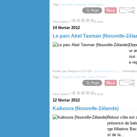
Tags:
Nouvelle Zelande
,
Wellington
Vous aimez ?
0 vote
14 février 2012
Le parc Abel Tasman (Nouvelle-Zéla
Depu
ur a
ous 
e re
Posté par Gregoux à 07:09 -
Commentaires [
…
]
- Permalien
Tags:
Nouvelle Zelande
,
Abel Tasman
Vous aimez ?
0 vote
12 février 2012
Kaikoura (Nouvelle-Zélande)
Retour côte est 
présence de bale
rge Albatros Bac
st de la...