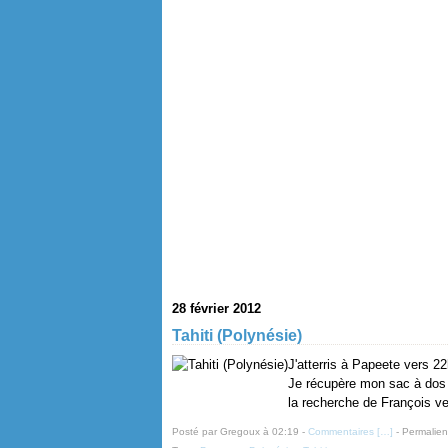
28 février 2012
Tahiti (Polynésie)
J'atterris à Papeete vers 22
Je récupère mon sac à dos p
la recherche de François ve
Posté par Gregoux à 02:19 -
Commentaires [
…
]
- Permalien