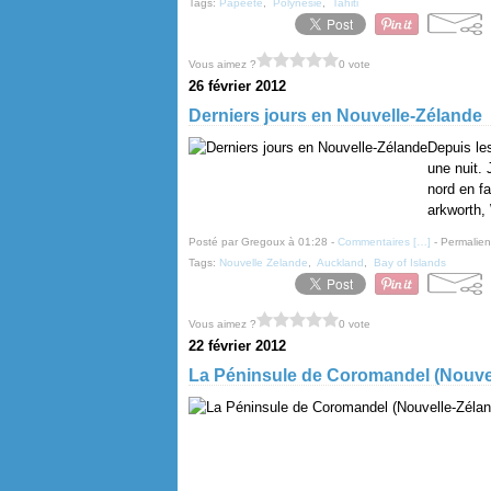
Tags:
Papeete
,
Polynésie
,
Tahiti
Vous aimez ?
0 vote
26 février 2012
Derniers jours en Nouvelle-Zélande
Depuis le
une nuit. 
nord en fa
arkworth, 
Posté par Gregoux à 01:28 -
Commentaires [
…
]
- Permalien
Tags:
Nouvelle Zelande
,
Auckland
,
Bay of Islands
Vous aimez ?
0 vote
22 février 2012
La Péninsule de Coromandel (Nouve