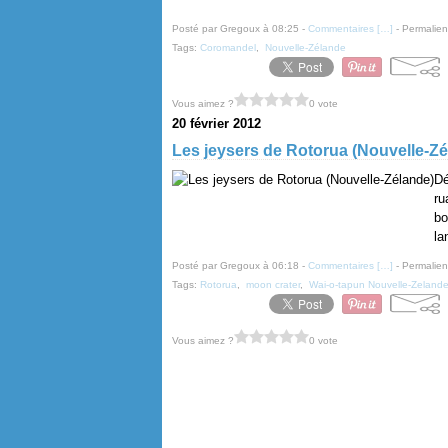
Posté par Gregoux à 08:25 -
Commentaires [
…
]
- Permalien
Tags:
Coromandel
,
Nouvelle-Zélande
Vous aimez ?
0 vote
20 février 2012
Les jeysers de Rotorua (Nouvelle-Zé
Dé
ru
bo
la
Posté par Gregoux à 06:18 -
Commentaires [
…
]
- Permalien
Tags:
Rotorua
,
moon crater
,
Wai-o-tapun Nouvelle-Zeland
Vous aimez ?
0 vote