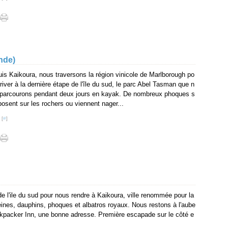
nde)
is Kaikoura, nous traversons la région vinicole de Marlborough po
rriver à la dernière étape de l'île du sud, le parc Abel Tasman que n
parcourons pendant deux jours en kayak. De nombreux phoques s
posent sur les rochers ou viennent nager...
 [
#
]
de l'ile du sud pour nous rendre à Kaikoura, ville renommée pour la
ines, dauphins, phoques et albatros royaux. Nous restons à l'aube
kpacker Inn, une bonne adresse. Première escapade sur le côté e