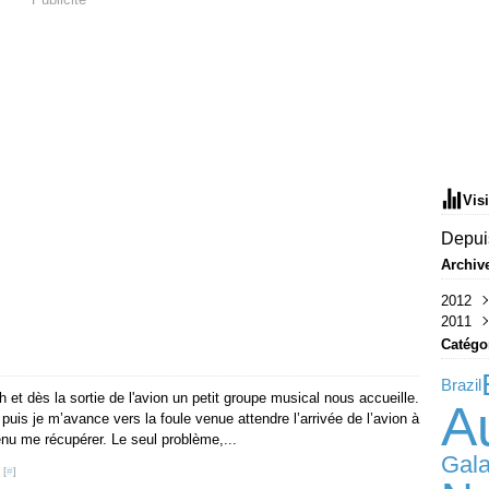
Vis
Depuis
Archiv
2012
2011
Sep
Aoû
Déc
Catégo
Juil
Nov
Brazil
Juin
Oct
h et dès la sortie de l'avion un petit groupe musical nous accueille.
Au
Mai
uis je m’avance vers la foule venue attendre l’arrivée de l’avion à
Avri
nu me récupérer. Le seul problème,...
Mar
Gal
Févr
 [
#
]
Janv