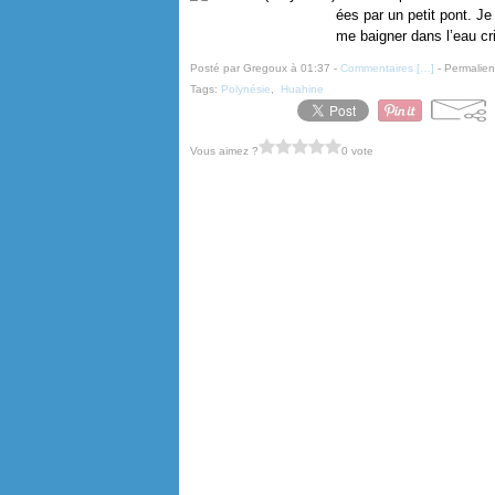
ées par un petit pont. Je
me baigner dans l’eau cri
Posté par Gregoux à 01:37 -
Commentaires [
…
]
- Permalien
Tags:
Polynésie
,
Huahine
Vous aimez ?
0 vote