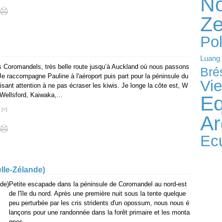
No
Ze
Po
Luang
s Coromandels, très belle route jusqu’à Auckland où nous passons
Brés
Je raccompagne Pauline à l'aéroport puis part pour la péninsule du
Vi
isant attention à ne pas écraser les kiwis. Je longe la côte est, W
Wellsford, Kaiwaka,...
Eq
 [
#
]
Ar
Ec
lle-Zélande)
Petite escapade dans la péninsule de Coromandel au nord-est
de l'île du nord. Après une première nuit sous la tente quelque
peu perturbée par les cris stridents d'un opossum, nous nous é
lançons pour une randonnée dans la forêt primaire et les monta
gnes...