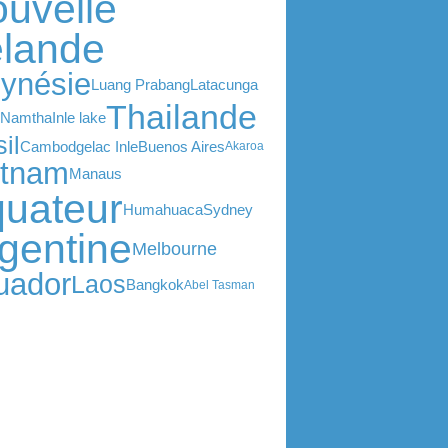
uvelle
lande
lynésie
Luang Prabang
Latacunga
Thailande
 Namtha
Inle lake
il
Cambodge
lac Inle
Buenos Aires
Akaroa
etnam
Manaus
uateur
Humahuaca
Sydney
gentine
Melbourne
uador
Laos
Bangkok
Abel Tasman