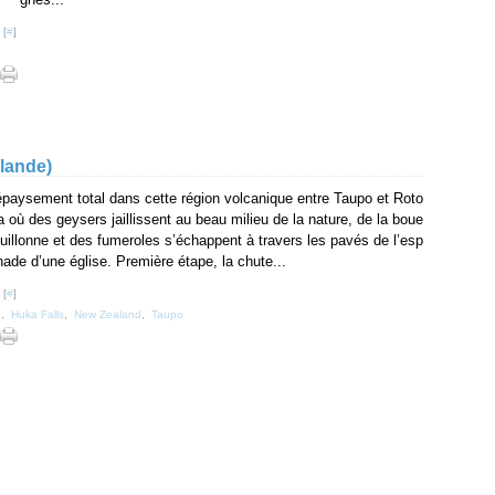
 [
#
]
lande)
paysement total dans cette région volcanique entre Taupo et Roto
a où des geysers jaillissent au beau milieu de la nature, de la boue
uillonne et des fumeroles s’échappent à travers les pavés de l’esp
nade d’une église. Première étape, la chute...
 [
#
]
e
,
Huka Falls
,
New Zealand
,
Taupo