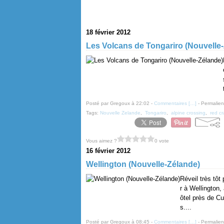
18 février 2012
Les Volcans de Tongariro (Nouvelle
Posté par Gregoux à 22:02 -
Commentaires [
…
]
- Permalien
Tags:
Nouvelle Zelande
,
Tongariro
,
alpine crossing
,
red cr
Vous aimez ?
0 vote
16 février 2012
Wellington (Nouvelle-Zélande)
Réveil très tôt 
r à Wellington,
ôtel près de C
s....
Posté par Gregoux à 08:45 -
Commentaires [
…
]
- Permalien