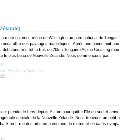
-Zélande)
La route qui nous mène de Wellington au parc national de Tongarir
o nous offre des paysages magnifiques. Après une bonne nuit nou
s débutons très tôt le trek de 20km Tongariro Alpine Crossing répu
té le plus beau de Nouvelle Zélande. Nous commençons par...
 [
#
]
ater
,
Mont Doom
,
Ngauruhoe
pour prendre le ferry depuis Picton pour quitter l'île du sud et arrive
 agréable capitale de la Nouvelle-Zélande. Nous trouvons un petit h
uba Street, rue des artistes parsemée de restos et de cafés sympa
 [
#
]