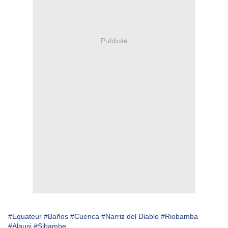
Publicité
#Equateur
#Baños
#Cuenca
#Narriz del Diablo
#Riobamba
#Alausi
#Sibambe