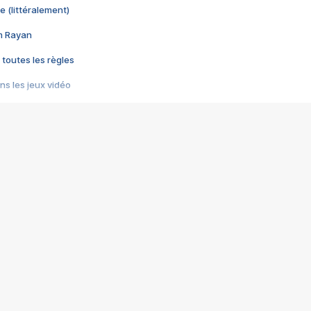
e (littéralement)
im Rayan
 toutes les règles
s les jeux vidéo
us choquant de Rockstar ? - Le scandale BULLY
e plus moche de Steam
du RÊVE tourne au CAUCHEMAR
pendant 8 heures
it… à tort
umiliés par un jeu vidéo
ire - Final Fantasy 8
ti un empire - Age of Empires
story DOFUS