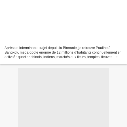
Après un interminable trajet depuis la Birmanie, je retrouve Pauline à
Bangkok, mégalopole énorme de 12 millions d’habitants continuellement en
activité : quartier chinois, indiens, marchés aux fleurs, temples, fleuves ... tant
de choses à découvrir ici....