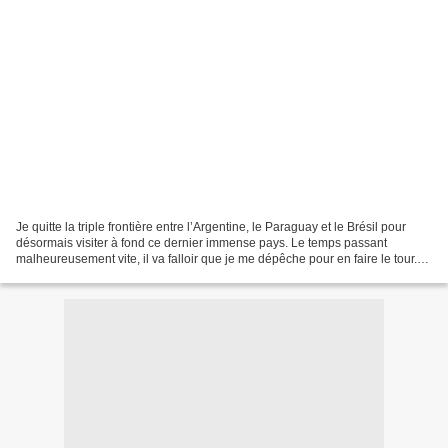
Je quitte la triple frontière entre l’Argentine, le Paraguay et le Brésil pour
désormais visiter à fond ce dernier immense pays. Le temps passant
malheureusement vite, il va falloir que je me dépêche pour en faire le tour.
En effet, je compte suivre la...