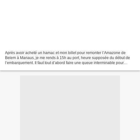
Après avoir acheté un hamac et mon billet pour remonter l’Amazone de
Belem à Manaus, je me rends à 15h au port, heure supposée du début de
l’embarquement. Il faut tout d’abord faire une queue interminable pour
s’enregistrer. L’embarcadère se remplit peu...