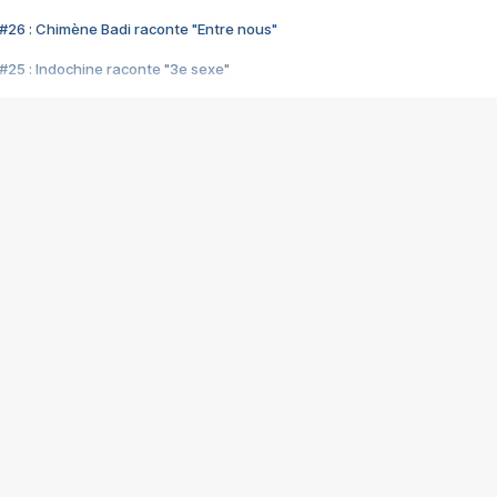
#26 : Chimène Badi raconte "Entre nous"
#25 : Indochine raconte "3e sexe"
#24 : Zaho raconte "C'est chelou"
#23 : Patrick Bruel raconte "Au café des délices"
#22 : Kyo raconte "Le chemin"
#21 : Nolwenn Leroy raconte "Cassé"
#20 : Patrick Hernandez raconte "Born to be alive"
#19 : Lorie raconte "Près de moi"
#18 : Michael Jones raconte "A nos actes manqués" (avec Jean-Jacque
#17 : Khaled raconte "Aïcha"
#16 : Corneille raconte "Parce qu'on vient de loin"
#15 : Indochine raconte "L'aventurier"