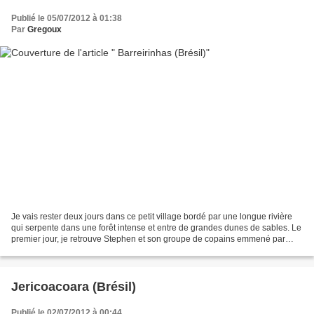
Publié le 05/07/2012 à 01:38
Par
Gregoux
Je vais rester deux jours dans ce petit village bordé par une longue rivière
qui serpente dans une forêt intense et entre de grandes dunes de sables. Le
premier jour, je retrouve Stephen et son groupe de copains emmené par
Nicolas un brésilien qui organise...
Jericoacoara (Brésil)
Publié le 02/07/2012 à 00:44