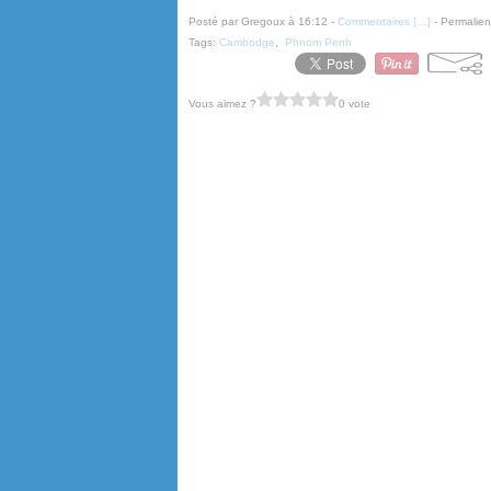
Posté par Gregoux à 16:12 -
Commentaires [
…
]
- Permalien
Tags:
Cambodge
,
Phnom Penh
Vous aimez ?
0 vote