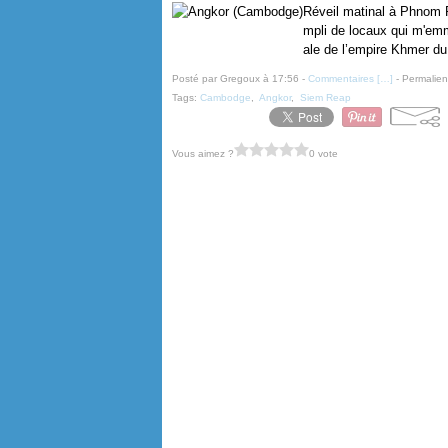
Réveil matinal à Phnom P
mpli de locaux qui m'emm
ale de l’empire Khmer du
Posté par Gregoux à 17:56 -
Commentaires [
…
]
- Permalien
Tags:
Cambodge
,
Angkor
,
Siem Reap
Vous aimez ?
0 vote