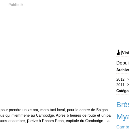
Publicité
Vis
Depuis
Archiv
2012
2011
Sep
Aoû
Déc
Catégo
Juil
Nov
Juin
Oct
Brés
Mai
 pour prendre un xe om, moto taxi local, pour le centre de Saigon
Avri
My
 bus qui m'emmène au Cambodge. Après 6 heures de route et un pa
Mar
 sans encombre, j'arrive à Phnom Penh, capitale du Cambodge. La
Févr
Camb
Janv