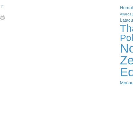
 [
#
]
Huma
Akaroa
Latac
Th
Po
No
Ze
Eq
Mana