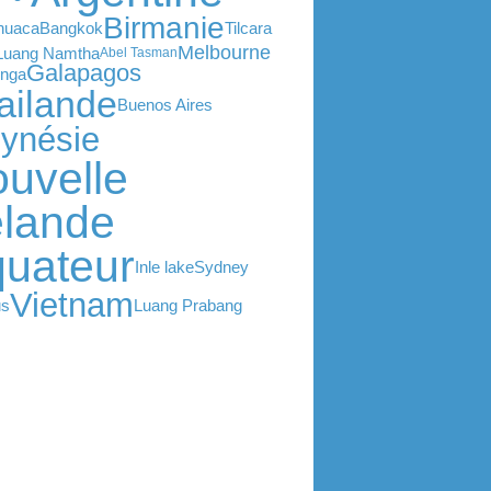
Birmanie
huaca
Bangkok
Tilcara
Melbourne
Luang Namtha
Abel Tasman
Galapagos
unga
ailande
Buenos Aires
lynésie
uvelle
lande
uateur
Inle lake
Sydney
Vietnam
us
Luang Prabang