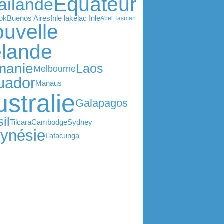
Equateur
ailande
ok
Buenos Aires
Inle lake
lac Inle
Abel Tasman
uvelle
lande
manie
Laos
Melbourne
uador
Manaus
stralie
Galapagos
il
Tilcara
Cambodge
Sydney
lynésie
Latacunga