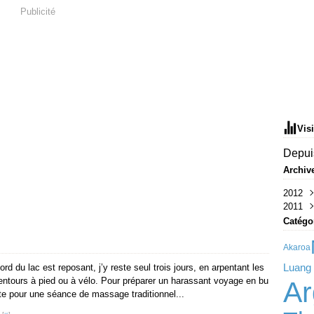
Publicité
Vis
Depuis
Archiv
2012
2011
Sep
Aoû
Déc
Catégo
Juil
Nov
Juin
Oct
Akaroa
Mai
Luang
rd du lac est reposant, j’y reste seul trois jours, en arpentant les
Avri
lentours à pied ou à vélo. Pour préparer un harassant voyage en bu
Ar
Mar
pte pour une séance de massage traditionnel...
Févr
Janv