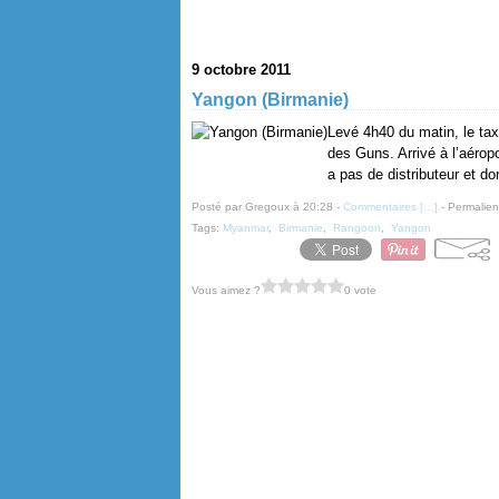
9 octobre 2011
Yangon (Birmanie)
Levé 4h40 du matin, le tax
des Guns. Arrivé à l’aéropo
a pas de distributeur et do
Posté par Gregoux à 20:28 -
Commentaires [
…
]
- Permalien
Tags:
Myanmar
,
Birmanie
,
Rangoon
,
Yangon
Vous aimez ?
0 vote