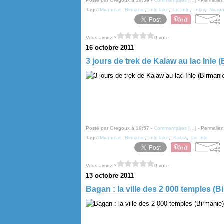
Posté par Gregoux à 19:59 -
Commentaires [
…
]
- Permalien
Tags:
Myanmar
,
Birmanie
,
Inle lake
,
lac Inle
,
Inlay
,
Nyau
Vous aimez ?
0 vote
16 octobre 2011
3 jours de trek de Kalaw au lac Inle 
Posté par Gregoux à 19:57 -
Commentaires [
…
]
- Permalien
Tags:
Myanmar
,
Birmanie
,
Inle lake
,
Kalaw
,
lac Inle
Vous aimez ?
0 vote
13 octobre 2011
Bagan : la ville des 2 000 temples (B