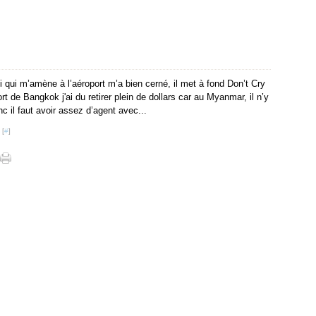
i qui m’amène à l’aéroport m’a bien cerné, il met à fond Don’t Cry
rt de Bangkok j'ai du retirer plein de dollars car au Myanmar, il n’y
nc il faut avoir assez d’agent avec...
 [
#
]