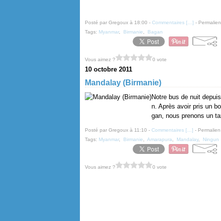
Posté par Gregoux à 18:00 -
Commentaires [
…
]
- Permalien
Tags:
Myanmar
,
Birmanie
,
Bagan
Vous aimez ?
0 vote
10 octobre 2011
Mandalay (Birmanie)
Notre bus de nuit depui
n. Après avoir pris un b
gan, nous prenons un taxi
Posté par Gregoux à 11:10 -
Commentaires [
…
]
- Permalien
Tags:
Myanmar
,
Birmanie
,
Amarapura
,
Mandalay
,
Ningun
Vous aimez ?
0 vote