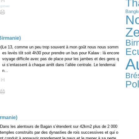
Th
 [
#
]
ngshwe
Bangk
No
Ze
(Birmanie)
Bir
Le 13, comme un peu trop souvent à mon goût nous nous somm
Ec
es levés tôt soit 4h30 pour prendre un bus pour Kalaw : là encore
Au
voyage difficile avec pas de place pour les jambes et des gens q
ui s’entassent à chaque arrêt dans l’allée centrale. Le lendemai
n...
Brés
 [
#
]
Po
irmanie)
Dans les alentours de Bagan s’étendent sur 42km2 plus de 2 000
temples construits par des dynasties de rois successives et qui o
nt conduit à appauvrir grandement le pays et le mener à sa perte.