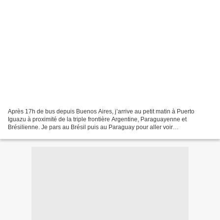
Après 17h de bus depuis Buenos Aires, j’arrive au petit matin à Puerto
Iguazu à proximité de la triple frontière Argentine, Paraguayenne et
Brésilienne. Je pars au Brésil puis au Paraguay pour aller voir
l’impressionnant barrage d’Itaipu, le deuxième...