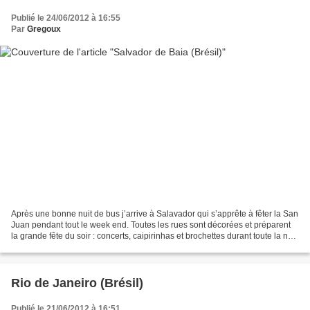
Publié le 24/06/2012 à 16:55
Par
Gregoux
Après une bonne nuit de bus j’arrive à Salavador qui s’apprête à fêter la San
Juan pendant tout le week end. Toutes les rues sont décorées et préparent
la grande fête du soir : concerts, caipirinhas et brochettes durant toute la nuit.
La vieille ville...
Rio de Janeiro (Brésil)
Publié le 21/06/2012 à 16:51