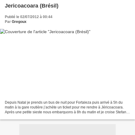
Jericoacoara (Brésil)
Publié le 02/07/2012 à 00:44
Par
Gregoux
Depuis Natal je prends un bus de nuit pour Fortaleza puis arrivé à 5h du
matin à la gare routière j’achète un ticket pour me rendre à Jéricoacoara.
Après une petite sieste nous embarquons à 8h du matin et je croise Stefan
un allemand que je recroiserai...