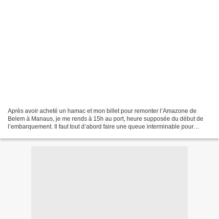
Après avoir acheté un hamac et mon billet pour remonter l’Amazone de
Belem à Manaus, je me rends à 15h au port, heure supposée du début de
l’embarquement. Il faut tout d’abord faire une queue interminable pour
s’enregistrer. L’embarcadère se remplit peu...