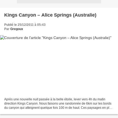
Kings Canyon – Alice Springs (Australie)
Publié le 25/12/2011 à 05:43
Par
Gregoux
Après une nouvelle nuit passée à la belle étoile, lever vers 4h du matin
direction Kings Canyon. Nous faisons une randonnée de 6km sur les bords
du canyon qui atteignent quelque fois 100 m de haut. Ces paysages en plein
milieu du désert sont magnifiques....