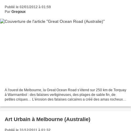
Publié le 02/01/2012 à 01:59
Par
Gregoux
A l'ouest de Melbourne, la Great Ocean Road s’étend sur 250 km de Torquay
à Warrnambol : des falaises vertigineuses, des plages de sable fin, de
petites criques… L’érosion des falaises calcaires a créé des amas rocheux
impressionnants : les douze apôtres....
Art Urbain à Melbourne (Australie)
Publié le 31/12/2011 à 01:32