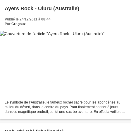
Ayers Rock - Uluru (Australie)
Publié le 24/12/2011 à 08:44
Par
Gregoux
Le symbole de l’Australie, le fameux rocher sacré pour les aborigènes au
milieu du désert, dans le centre du pays. Pour finalement passer 3 jours
dans ce magnifique endroit, ce fut une sacrée aventure. En effet la veille de
mon vol Bangkok Sydney, je...