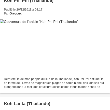
Koh Phi Phi (Thailande)
Publié le 20/12/2011 à 04:17
Par
Gregoux
Dernière île de mon périple du sud de la Thailande, Koh Phi Phi est une île
en forme de H avec de magnifiques plages de sable blanc, des falaises qui
plongent dans la mer, des eaux turquoises et des fonds marins riches de
coraux, de poissons, de tortues...
Koh Lanta (Thailande)