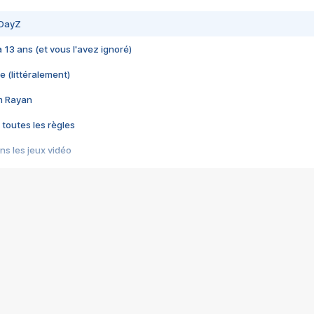
 DayZ
 a 13 ans (et vous l'avez ignoré)
e (littéralement)
im Rayan
 toutes les règles
s les jeux vidéo
us choquant de Rockstar ? - Le scandale BULLY
e plus moche de Steam
du RÊVE tourne au CAUCHEMAR
pendant 8 heures
it… à tort
umiliés par un jeu vidéo