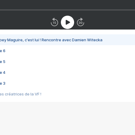
bey Maguire, c'est lui ! Rencontre avec Damien Witecka
e 6
e 5
e 4
e 3
s créatrices de la VF !
e 2
e 1
e Mektoub My Love arrive enfin ! Rencontre avec Shaïn Boumedine et Sal