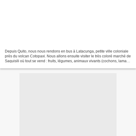
Depuis Quito, nous nous rendons en bus à Latacunga, petite ville coloniale
près du volcan Cotopaxi. Nous allons ensuite visiter le très coloré marché de
Saquisili où tout se vend : fruits, légumes, animaux vivants (cochons, lamas,
lapins, cochons d'inde,...