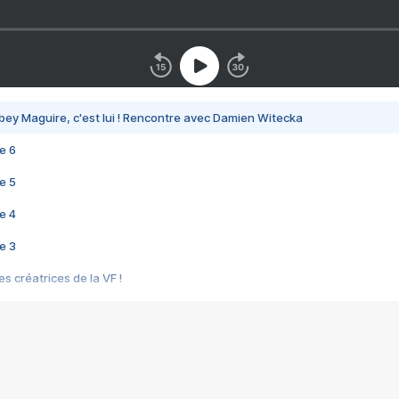
bey Maguire, c'est lui ! Rencontre avec Damien Witecka
e 6
e 5
e 4
e 3
s créatrices de la VF !
e 2
e 1
e Mektoub My Love arrive enfin ! Rencontre avec Shaïn Boumedine et Sal